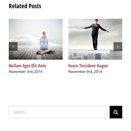
Related Posts
Nullam Eget Elit Ante
Fusce Tincidunt Augue
C
November 3rd, 2014
November 3rd, 2014
N
Search
for: