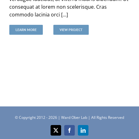
consequat at lorem non scelerisque. Cras
commodo lacinia orci [...]
LEARN MORE
VIEW PROJECT
© Copyright 2012 -
2026 | Ward Ober Lab | All Rights Reserved
X
Facebook
LinkedIn